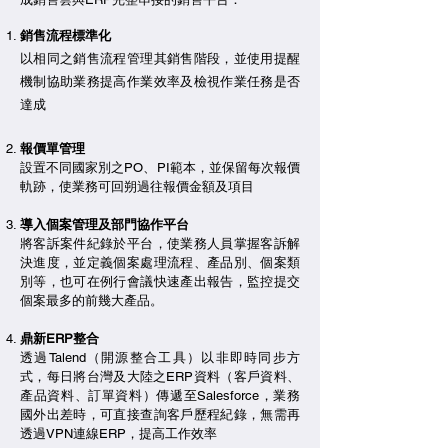
銷售流程標準化
以相同之銷售流程管理其銷售階段，並使用提醒
機制協助業務提高作業效率及檢視作業任務是否
達成
報價單管理
設置不同國家別之PO、PI範本，並保留每次報價
軌跡，使業務可回朔過往報價金額及項目
導入個案管理及部門協作平台
將客訴案件紀錄於平台，使業務人員掌握客訴解
決進度，並定義個案處理流程、產品別、個案類
別等，也可在例行會議快速產出報告，監控提交
個案最多的前幾大產品。
鼎新ERP整合
透過Talend（開源整合工具）以非即時同步方
式，每日將台灣及大陸之ERP資料（客戶資料、
產品資料、訂單資料）傳遞至Salesforce，
業務
國外出差時，可直接查詢客戶歷程紀錄，無需再
透過VPN連線ERP，提高工作效率