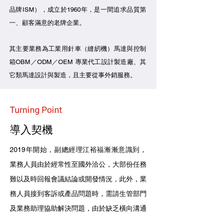
品牌ISM）
，成立於1960年，是一間追求品質第
一、顧客滿意的老牌企業。
其主要業務為工業用針車（縫紉機）馬達與控制
箱OBM／ODM／OEM 專業代工設計製造廠、其
它類馬達設計與製造，且主要從事外銷服務。
Turning Point
​導入契機
2019年開始，副總經理江裕福漸漸意識到，
業務人員由於經常性至國外洽公，大部份任務
難以及時回報會議結論或開發情況，此外，業
務人員接到客訴或產品問題時，需請生管部門
及業務助理協助解決問題，由於缺乏橫向溝通