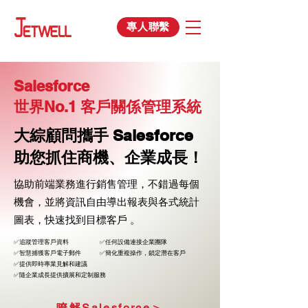
專人聯繫
Salesforce
世界No.1 客戶關係管理系統
大綜顧問攜手 Salesforce
助您抓住商機、企業成長！
協助前端業務進行銷售管理，不錯過每個
機會，並將資訊自由導出報表與各式統計
圖表，快速找到目標客戶 。
✅追蹤管理客戶資料 ✅任何設備連接企業團隊
✅智慧捕獲客戶電子郵件 ✅簡化重複操作，鎖定潛在客戶
✅提供即時專業見解和建議
✅隨企業成長提供擴展和定制服務
瞭解Salesforce＞