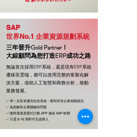
SAP
世界No.1 企業資源規劃系統
三年晉升Gold Partner！
大綜顧問為您打造ERP成功之路
無論首次採用ERP系統，還是現有ERP系統
遷移至雲端，都可以使用完整的客製化解
決方案，借助人工智慧和商務分析，推動
業務發展。
✅ 單一且富有擴充性的系統：鄭和所有企業相關資訊
✅ 為您解答企業關鍵的問題
✅ 隨時透過直覺式行動 APP 連線 SAP 軟體
✅ 只需 8-16 周即可完成導入
瞭解SAP＞