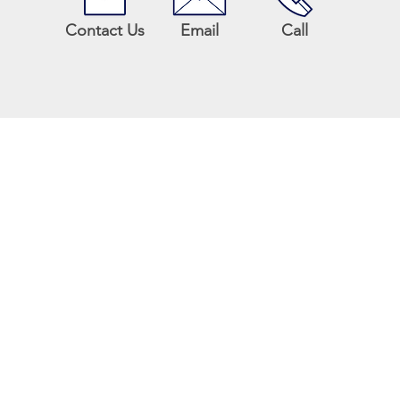
Contact Us
Email
Call
諮詢事業群
市信義區松山路421號13樓
巷11號7樓
民區九如一路502號20樓之1