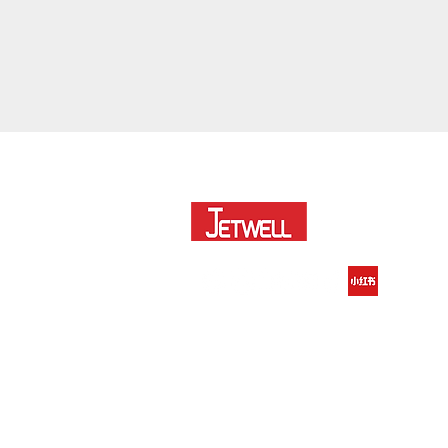
大綜電腦系統股份有限公司
｜企業軟體顧問暨
台北：02-55821008 分機 704｜ 110台北
台中：04-23016491｜403 台中市民權路314
高雄：07-3458011 分機 588｜807高雄市三
陳君豪Howard 副總經理：0972-299-697