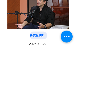
科技報橘TechOrange
2025-10-22
成案率提高 50%！大綜電腦副總經理陳
君豪揭以 AI Agent 進化顧問服務的成
功關鍵
閱讀全文
大綜電腦系統股份有限公司
｜企業軟體顧問暨諮詢事業群
台北：02-55821008 分機 704｜ 110台北市信義區松山路421號13樓