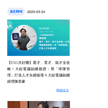
遠見ESG
2025-03-24
【ESG共好圈】選才、育才、留才全攻
略！大綜電腦副總親授：用「球隊管
理」打造人才永續循環 ft.大綜電腦副總
經理陳君豪
閱讀全文