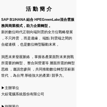
活 動 簡 介
SAP B1/HANA 結合 HPEGreenLake混合雲服
務與商業模式，助力企業轉型 。
新的數位時代正朝向端到雲的全方位戰略發展
，不只跨雲 ，而是邊緣 、端點 到雲端之間的
合縱連橫 ，也是數位轉型驅動末來 。
洞悉末來發屐脈絡 ，掌握各產業面對末來挑戰
所需要的轉型 、整合與營運等 層面所需的轉型
思維 ，邀請您參與 ，共同推動數位轉型至嶄新
世代 ，為台灣 厚植強大的產業I 競爭力。
▶主辦單位
大綜電腦系統股份有限公司
▶協辦單位